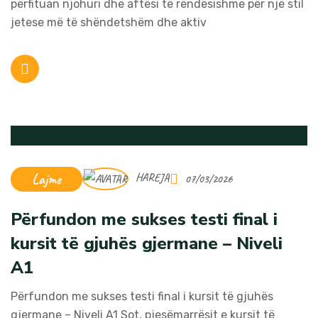
përfituan njohuri dhe aftësi të rëndësishme për një stil
jetese më të shëndetshëm dhe aktiv
Lajme
HAREJA
07/03/2026
Përfundon me sukses testi final i
kursit të gjuhës gjermane – Niveli
A1
Përfundon me sukses testi final i kursit të gjuhës
gjermane – Niveli A1 Sot, pjesëmarrësit e kursit të