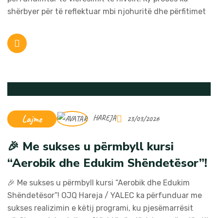
shërbyer për të reflektuar mbi njohuritë dhe përfitimet
Lajme
HAREJA
23/03/2026
🎉 Me sukses u përmbyll kursi
“Aerobik dhe Edukim Shëndetësor”!
🎉 Me sukses u përmbyll kursi “Aerobik dhe Edukim
Shëndetësor”! OJQ Hareja / YALEC ka përfunduar me
sukses realizimin e këtij programi, ku pjesëmarrësit