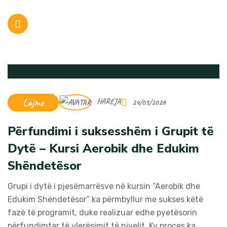
Lajme
HAREJA
24/03/2026
Përfundimi i suksesshëm i Grupit të
Dytë – Kursi Aerobik dhe Edukim
Shëndetësor
Grupi i dytë i pjesëmarrësve në kursin “Aerobik dhe
Edukim Shëndetësor” ka përmbyllur me sukses këtë
fazë të programit, duke realizuar edhe pyetësorin
përfundimtar të vlerësimit të nivelit. Ky proces ka