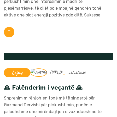
përkushtimin dhe interesimin e madh të
pjesëmarrësve, të cilët po e mbajnë qendrën tonë
aktive dhe plot energji pozitive çdo ditë. Suksese
Lajme
HAREJA
05/02/2026
🙏 Falënderim i veçantë 🙏
Shprehim mirënjohjen tonë më të sinqertë për
Gazmend Dervishi për përkushtimin, punën e
palodhshme dhe mirëmbajtjen e vazhdueshme të