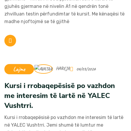
gjuhës gjermane në nivelin A1 në qendrën tonë
zhvilluan testin përfundimtar të kursit. Me kënaqësi të
madhe njoftojmë se të gjithë
Lajme
HAREJA
06/03/2026
Kursi i rrobaqepësisë po vazhdon
me interesim të lartë në YALEC
Vushtrri.
Kursi i rrobaqepësisë po vazhdon me interesim të lartë
në YALEC Vushtrri. Jemi shumë të lumtur me