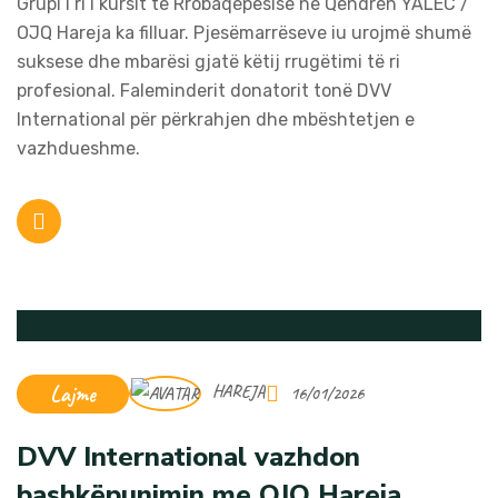
Grupi i ri i kursit të Rrobaqepësisë në Qendrën YALEC /
OJQ Hareja ka filluar. Pjesëmarrëseve iu urojmë shumë
suksese dhe mbarësi gjatë këtij rrugëtimi të ri
profesional. Faleminderit donatorit tonë DVV
International për përkrahjen dhe mbështetjen e
vazhdueshme.
Lajme
HAREJA
16/01/2026
DVV International vazhdon
bashkëpunimin me OJQ Hareja