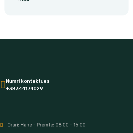
OJQ Hareja është organizatë jo-
qeveritare me seli në Vushtrri.
Numri kontaktues
+38344174029
Kontakti
Orari: Hane - Premte: 08:00 - 16:00