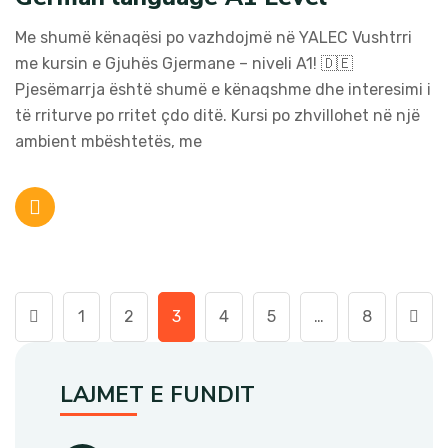
Me shumë kënaqësi po vazhdojmë në YALEC Vushtrri
me kursin e Gjuhës Gjermane – niveli A1! 🇩🇪
Pjesëmarrja është shumë e kënaqshme dhe interesimi i
të rriturve po rritet çdo ditë. Kursi po zhvillohet në një
ambient mbështetës, me
1
2
3
4
5
…
8
LAJMET E FUNDIT