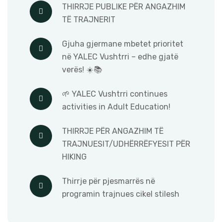
THIRRJE PUBLIKE PËR ANGAZHIM
TË TRAJNERIT
Gjuha gjermane mbetet prioritet
në YALEC Vushtrri – edhe gjatë
verës! ☀️📚
🌱 YALEC Vushtrri continues
activities in Adult Education!
THIRRJE PËR ANGAZHIM TË
TRAJNUESIT/UDHËRRËFYESIT PËR
HIKING
Thirrje për pjesmarrës në
programin trajnues cikel stilesh