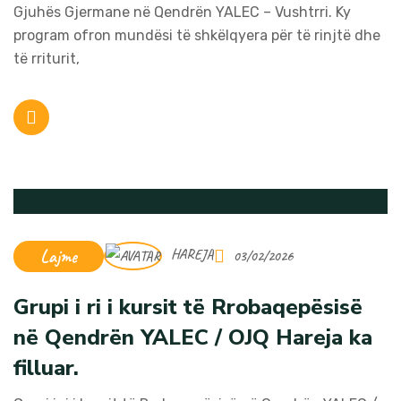
Gjuhës Gjermane në Qendrën YALEC – Vushtrri. Ky
program ofron mundësi të shkëlqyera për të rinjtë dhe
të rriturit,
Lajme
HAREJA
03/02/2026
Grupi i ri i kursit të Rrobaqepësisë
në Qendrën YALEC / OJQ Hareja ka
filluar.