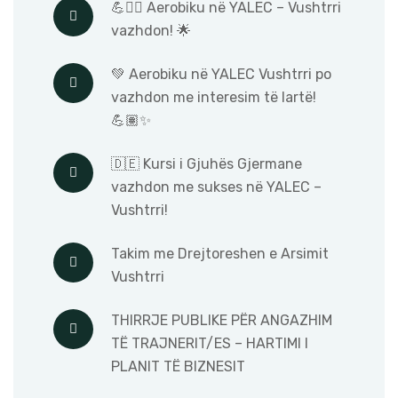
💪🧘‍♀️ Aerobiku në YALEC – Vushtrri
vazhdon! 🌟
💚 Aerobiku në YALEC Vushtrri po
vazhdon me interesim të lartë!
💪🏽✨
🇩🇪 Kursi i Gjuhës Gjermane
vazhdon me sukses në YALEC –
Vushtrri!
Takim me Drejtoreshen e Arsimit
Vushtrri
THIRRJE PUBLIKE PËR ANGAZHIM
TË TRAJNERIT/ES – HARTIMI I
PLANIT TË BIZNESIT