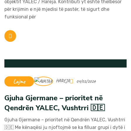
objektit YALEC / Hareja. Kontributi yt është thelbësor
për krijimin e një mjedisi të pastër, të sigurt dhe
funksional për
Lajme
HAREJA
04/02/2026
Gjuha Gjermane – prioritet në
Qendrën YALEC, Vushtrri 🇩🇪
Gjuha Gjermane – prioritet në Qendrën YALEC, Vushtrri
🇩🇪 Me kënaqësi ju njoftojmë se ka filluar grupi i dytë i