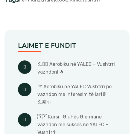
LAJMET E FUNDIT
💪🧘‍♀️ Aerobiku në YALEC – Vushtrri
vazhdon! 🌟
💚 Aerobiku në YALEC Vushtrri po
vazhdon me interesim të lartë!
💪🏽✨
🇩🇪 Kursi i Gjuhës Gjermane
vazhdon me sukses në YALEC –
Vushtrri!