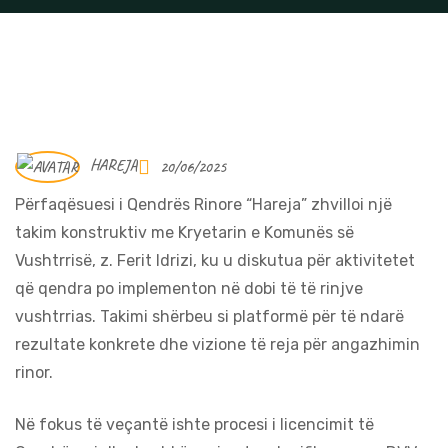
HAREJA
20/06/2025
Përfaqësuesi i Qendrës Rinore “Hareja” zhvilloi një
takim konstruktiv me Kryetarin e Komunës së
Vushtrrisë, z. Ferit Idrizi, ku u diskutua për aktivitetet
që qendra po implementon në dobi të të rinjve
vushtrrias. Takimi shërbeu si platformë për të ndarë
rezultate konkrete dhe vizione të reja për angazhimin
rinor.
Në fokus të veçantë ishte procesi i licencimit të