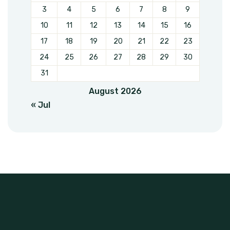
3
4
5
6
7
8
9
10
11
12
13
14
15
16
17
18
19
20
21
22
23
24
25
26
27
28
29
30
31
August 2026
« Jul
OJQ Hareja është organizatë jo-
qeveritare me seli në Vushtrri.