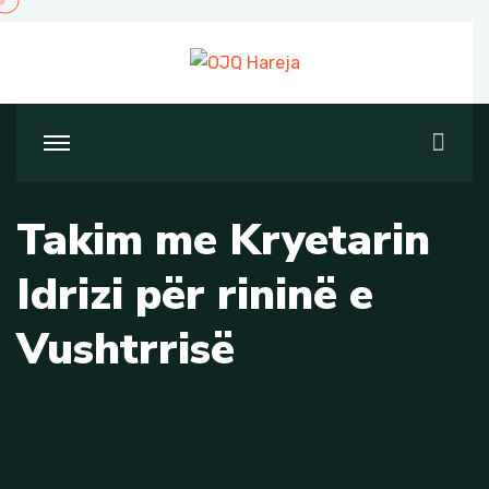
Skip
to
content
Takim me Kryetarin
Idrizi për rininë e
Vushtrrisë