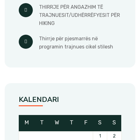
THIRRJE PËR ANGAZHIM TË
TRAJNUESIT/UDHËRRËFYESIT PËR
HIKING
Thirrje për pjesmarrës në
programin trajnues cikel stilesh
KALENDARI
M
T
W
T
F
S
S
1
2