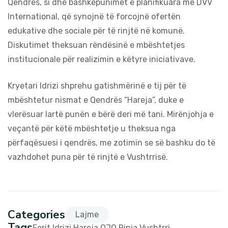
Qendrës, si dhe bashkëpunimet e planifikuara me DVV
International, që synojnë të forcojnë ofertën
edukative dhe sociale për të rinjtë në komunë.
Diskutimet theksuan rëndësinë e mbështetjes
institucionale për realizimin e këtyre iniciativave.
Kryetari Idrizi shprehu gatishmërinë e tij për të
mbështetur nismat e Qendrës “Hareja”, duke e
vlerësuar lartë punën e bërë deri më tani. Mirënjohja e
veçantë për këtë mbështetje u theksua nga
përfaqësuesi i qendrës, me zotimin se së bashku do të
vazhdohet puna për të rinjtë e Vushtrrisë.
Categories
Lajme
Tags
Ferit Idrizi
Hareja
OJQ
Rinia
Vushtrri