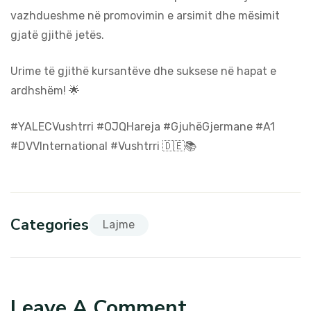
vazhdueshme në promovimin e arsimit dhe mësimit
gjatë gjithë jetës.
Urime të gjithë kursantëve dhe suksese në hapat e
ardhshëm! 🌟
#YALECVushtrri #OJQHareja #GjuhëGjermane #A1
#DVVInternational #Vushtrri 🇩🇪📚
Categories
Lajme
Leave A Comment