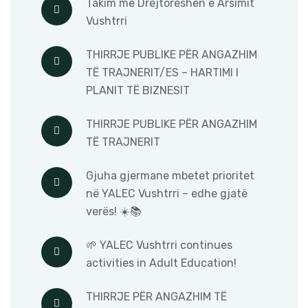
Takim me Drejtoreshen e Arsimit
Vushtrri
THIRRJE PUBLIKE PËR ANGAZHIM
TË TRAJNERIT/ES – HARTIMI I
PLANIT TË BIZNESIT
THIRRJE PUBLIKE PËR ANGAZHIM
TË TRAJNERIT
Gjuha gjermane mbetet prioritet
në YALEC Vushtrri – edhe gjatë
verës! ☀️📚
🌱 YALEC Vushtrri continues
activities in Adult Education!
THIRRJE PËR ANGAZHIM TË