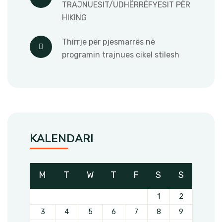
TRAJNUESIT/UDHËRRËFYESIT PËR
HIKING
Thirrje për pjesmarrës në
programin trajnues cikel stilesh
KALENDARI
M
T
W
T
F
S
S
1
2
3
4
5
6
7
8
9