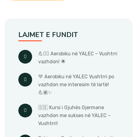
LAJMET E FUNDIT
💪🧘‍♀️ Aerobiku në YALEC – Vushtrri
vazhdon! 🌟
💚 Aerobiku në YALEC Vushtrri po
vazhdon me interesim të lartë!
💪🏽✨
🇩🇪 Kursi i Gjuhës Gjermane
vazhdon me sukses në YALEC –
Vushtrri!