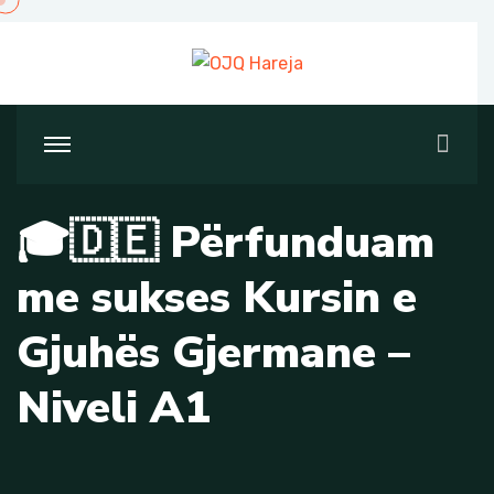
Skip
to
content
🎓🇩🇪 Përfunduam
me sukses Kursin e
Gjuhës Gjermane –
Niveli A1