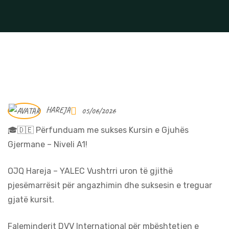
HAREJA
05/06/2026
🎓🇩🇪 Përfunduam me sukses Kursin e Gjuhës
Gjermane – Niveli A1!
OJQ Hareja – YALEC Vushtrri uron të gjithë
pjesëmarrësit për angazhimin dhe suksesin e treguar
gjatë kursit.
Faleminderit DVV International për mbështetjen e