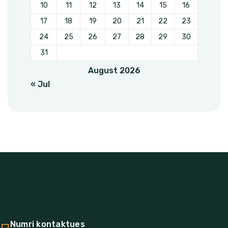
10
11
12
13
14
15
16
17
18
19
20
21
22
23
24
25
26
27
28
29
30
31
August 2026
« Jul
OJQ Hareja është organizatë jo-
qeveritare me seli në Vushtrri.
Numri kontaktues