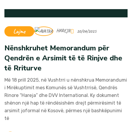
Lajme
HAREJA
20/06/2025
Nënshkruhet Memorandum për
Qendrën e Arsimit të të Rinjve dhe
të Rriturve
Më 18 prill 2025, në Vushtrri u nënshkrua Memorandumi
i Mirëkuptimit mes Komunës së Vushtrrisë, Qendrës
Rinore “Hareja” dhe DVV International. Ky dokument
shënon një hap të rëndësishëm drejt përmirësimit të
arsimit joformal në Kosovë, përmes një bashkëpunimi
të