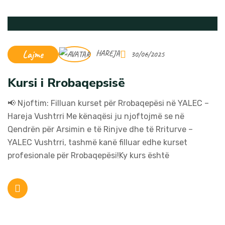
Lajme
HAREJA
30/06/2025
Kursi i Rrobaqepsisë
📢 Njoftim: Filluan kurset për Rrobaqepësi në YALEC –
Hareja Vushtrri Me kënaqësi ju njoftojmë se në
Qendrën për Arsimin e të Rinjve dhe të Rriturve –
YALEC Vushtrri, tashmë kanë filluar edhe kurset
profesionale për Rrobaqepësi!Ky kurs është