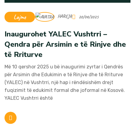
Lajme
HAREJA
20/06/2025
Inaugurohet YALEC Vushtrri –
Qendra për Arsimin e të Rinjve dhe
të Rriturve
Më 10 qershor 2025 u bë inaugurimi zyrtar i Qendrës
për Arsimin dhe Edukimin e të Rinjve dhe të Rriturve
(YALEC) në Vushtrri, një hap i rëndësishëm drejt
fuqizimit të edukimit formal dhe joformal në Kosovë.
YALEC Vushtrri është