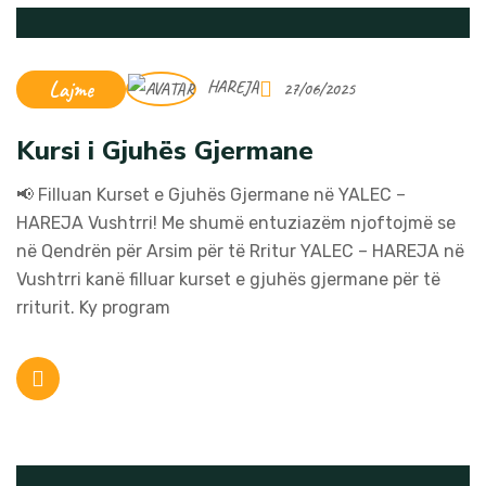
Lajme
HAREJA
27/06/2025
Kursi i Gjuhës Gjermane
📢 Filluan Kurset e Gjuhës Gjermane në YALEC –
HAREJA Vushtrri! Me shumë entuziazëm njoftojmë se
në Qendrën për Arsim për të Rritur YALEC – HAREJA në
Vushtrri kanë filluar kurset e gjuhës gjermane për të
rriturit. Ky program