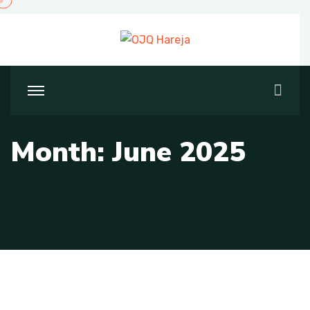
Skip
to
content
Month:
June 2025