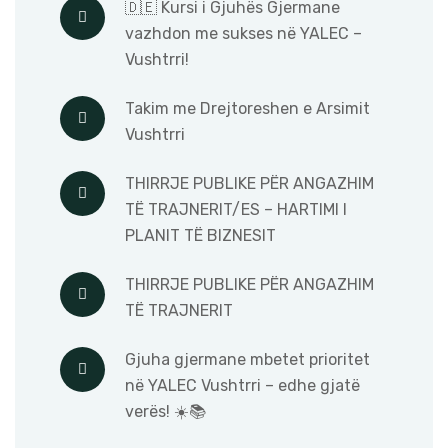
🇩🇪 Kursi i Gjuhës Gjermane
vazhdon me sukses në YALEC –
Vushtrri!
Takim me Drejtoreshen e Arsimit
Vushtrri
THIRRJE PUBLIKE PËR ANGAZHIM
TË TRAJNERIT/ES – HARTIMI I
PLANIT TË BIZNESIT
THIRRJE PUBLIKE PËR ANGAZHIM
TË TRAJNERIT
Gjuha gjermane mbetet prioritet
në YALEC Vushtrri – edhe gjatë
verës! ☀️📚