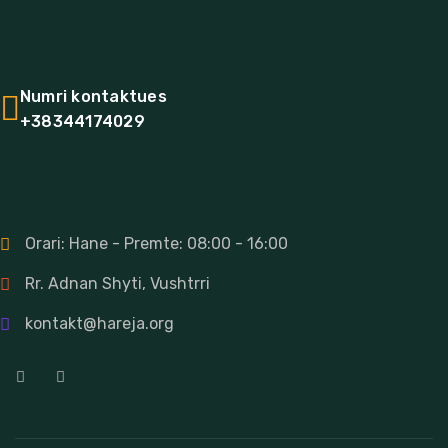
OJQ Hareja është organizatë jo-
qeveritare me seli në Vushtrri.
Numri kontaktues
+38344174029
Kontakti
Orari: Hane - Premte: 08:00 - 16:00
Rr. Adnan Shyti, Vushtrri
kontakt@hareja.org