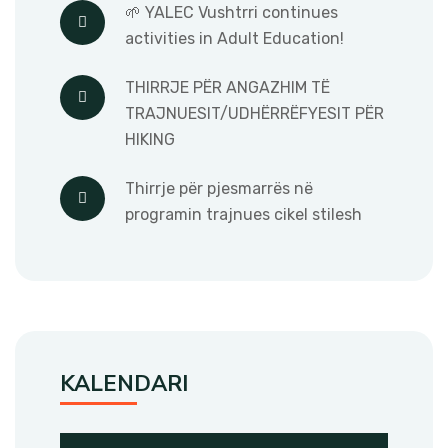
🌱 YALEC Vushtrri continues
activities in Adult Education!
THIRRJE PËR ANGAZHIM TË
TRAJNUESIT/UDHËRRËFYESIT PËR
HIKING
Thirrje për pjesmarrës në
programin trajnues cikel stilesh
KALENDARI